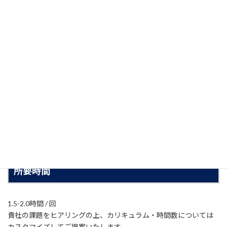
とが、自助の力、そして共助の基盤となります。
災害やテロといった深刻な脅威に直面しても、確実に立ち直るし
なやかで強靭な企業体制――それこそが、これからの地域社会に求め
られる会社の姿です。
本研修では、災害対応に必要な実践的スキルと、それに立ち向か
うための思考力・判断力を養うカリキュラムを通じて、現場力・
サバイバル力の向上を図ります。従業員一人ひとりの「微力」が積
み重なり、大きな「底力」となる。その認識を共有し、日頃から
備え、学び続けることが、真に足腰の強い会社づくりへと繋がって
いきます。
所要時間
1.5-2.0時間 / 回
貴社の課題をヒアリングの上、カリキュラム・時間数については
カスタマイズしてご提案いたします。